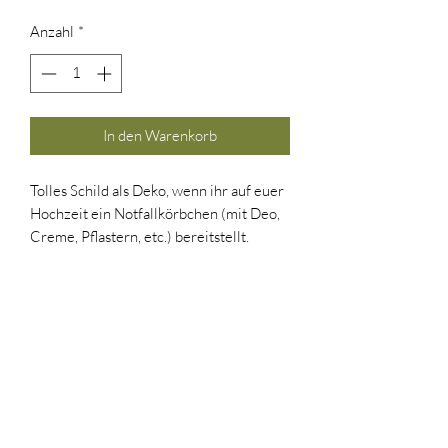
Anzahl
*
In den Warenkorb
Tolles Schild als Deko, wenn ihr auf euer 
Hochzeit ein Notfallkörbchen (mit Deo, 
Creme, Pflastern, etc.) bereitstellt.

"Notfallkörbchen - Bitte bedient euch"

Größe/Maße/Gewicht: 300 x 210 mm

Verwendete Materialien: 3mm starke 
Hartschaumplatte weiß - hochwertiger 
Plattendirektdruck