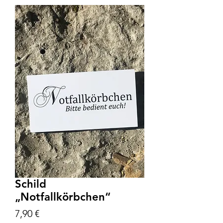
Schild
„Notfallkörbchen“
Preis
7,90 €