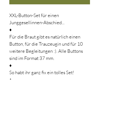
XXL-Button-Set für einen
Junggesellinnen-Abschied...
♦
Für die Braut gibt es natürlich einen
Button, für die Trauzeugin und für 10
weitere Begleitungen :). Alle Buttons
sind im Format 37 mm.
♦
So habt ihr ganz fix ein tolles Set!
♦
Button nicht geeignet für Kinder unter 3
Jahren, weil Kleinteile verschluckt
werden können!