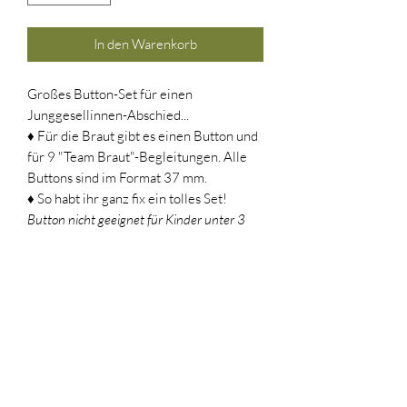
In den Warenkorb
Großes Button-Set für einen
Junggesellinnen-Abschied...
♦ Für die Braut gibt es einen Button und
für 9 "Team Braut"-Begleitungen. Alle
Buttons sind im Format 37 mm.
♦ So habt ihr ganz fix ein tolles Set!
Button nicht geeignet für Kinder unter 3
Jahren, weil Kleinteile verschluckt werden
können!