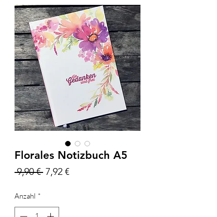
Florales Notizbuch A5
Standardpreis
Sale-
 9,90 € 
7,92 €
Preis
Anzahl
*